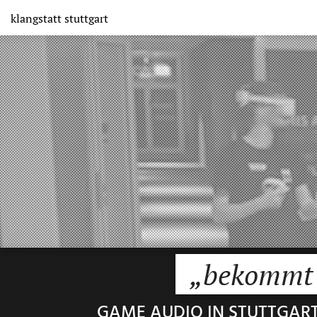
Direkt
klangstatt
stuttgart
zum
Inhalt
„bekommt 
GAME AUDIO IN STUTTGAR