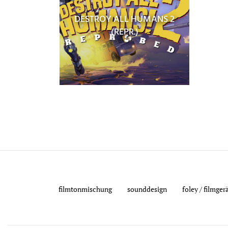
DESTROY ALL HUMANS 2
(REPR.)
filmtonmischung
sounddesign
foley / filmge