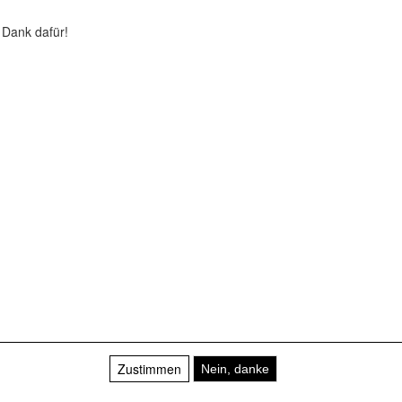
 Dank dafür!
Zustimmen
Nein, danke
t, baden-württemberg
für audiopostproduktion von film, musik, games