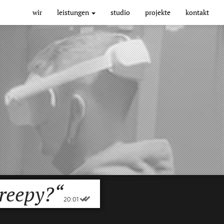
Main
wir
leistungen
studio
projekte
kontakt
navigation
reepy?“
20:01