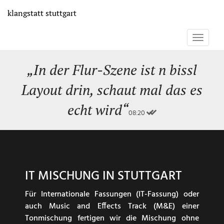
Direkt
klangstatt
stuttgart
zum
Inhalt
Toggle
navigati
„In der Flur-Szene ist n bissl
Layout drin, schaut mal das es
echt wird“
08:20
IT MISCHUNG IN STUTTGART
Für Internationale Fassungen (IT-Fassung) oder
auch Music and Effects Track (M&E) einer
Tonmischung fertigen wir die Mischung ohne