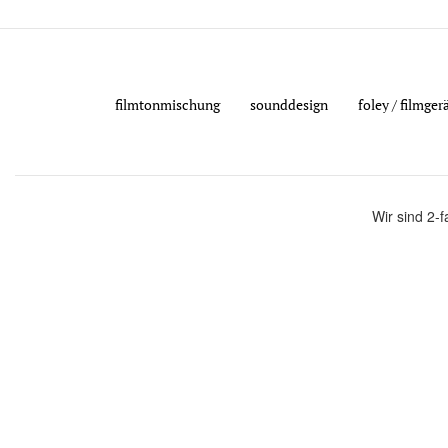
filmtonmischung
sounddesign
foley / filmge
Wir sind 2-