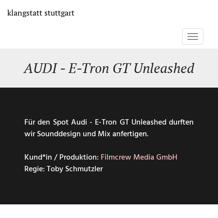
Direkt
klangstatt
stuttgart
zum
Inhalt
Toggle
navigati
AUDI - E-Tron GT Unleashed
Für den Spot Audi - E-Tron GT Unleashed durften
wir Sounddesign und Mix anfertigen.
Kund*in / Produktion:
Filmcrew Media GmbH
Regie: Toby Schmutzler