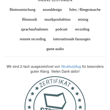
UNSERE LEISTUNGEN
filmtonmischung
sounddesign
foley / filmgeräusche
filmmusik
musikproduktion
mixing
sprachaufnahmen
podcast
recording
remote recording
internationale fassungen
game audio
Wir sind 2-fach ausgezeichnet von
Strukturpflug
für besonders
guten Klang. Vielen Dank dafür!