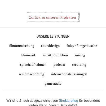
Zurück zu unseren Projekten
UNSERE LEISTUNGEN
filmtonmischung
sounddesign
foley / filmgeräusche
filmmusik
musikproduktion
mixing
sprachaufnahmen
podcast
recording
remote recording
internationale fassungen
game audio
Wir sind 2-fach ausgezeichnet von
Strukturpflug
für besonders
guten Klang. Vielen Dank dafür!