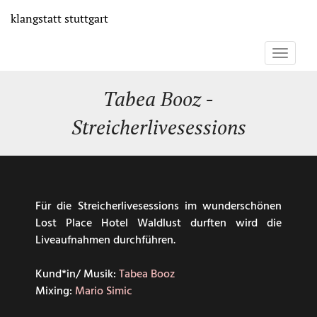
Direkt
klangstatt
stuttgart
zum
Inhalt
Toggle
navigati
Tabea Booz -
Streicherlivesessions
Für die Streicherlivesessions im wunderschönen
Lost Place Hotel Waldlust durften wird die
Liveaufnahmen durchführen.
Kund*in/ Musik:
Tabea Booz
Mixing:
Mario Simic