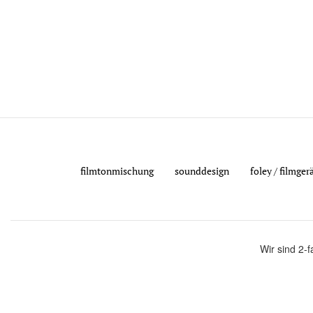
filmtonmischung
sounddesign
foley / filmge
Wir sind 2-