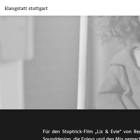
Direkt
klangstatt
stuttgart
zum
Inhalt
Für den Stoptrick-Film „Liz & Evie“ von 
Sounddesign, die Foleys und den Mix gemac