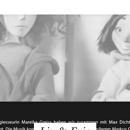
Regiesseurin Mareika Greiss haben wir zusammen mit Max Dicht
ht. Die Musik kommt von unserem Freund und Kollegen Markus G