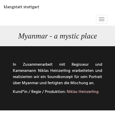
Direkt
klangstatt
stuttgart
zum
Inhalt
Toggle
navigati
Myanmar - a mystic place
In Zusammenarbeit mit Regisseur und
Kameramann Niklas Heinzerling erarbeiteten und
realisierten wir ein Soundkonzept für sein Portrait
über Myanmar und fertigten die Mischung an.
Kund*in / Regie / Produktion:
Niklas Heinzerling