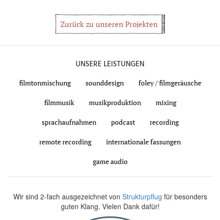
Zurück zu unseren Projekten
UNSERE LEISTUNGEN
filmtonmischung
sounddesign
foley / filmgeräusche
filmmusik
musikproduktion
mixing
sprachaufnahmen
podcast
recording
remote recording
internationale fassungen
game audio
Wir sind 2-fach ausgezeichnet von
Strukturpflug
für besonders
guten Klang. Vielen Dank dafür!