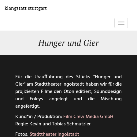
Direkt
klangstatt
stuttgart
zum
Inhalt
Toggle
navigati
Hunger und Gier
Für die Uraufführung des Stücks "Hunger und
Gier" am Stadttheater Ingolstadt haben wir für die
projizierten Filme den Oton editiert, Sounddesign
und Foleys angelegt und die Mischung
angefertigt.
Kund*in / Produktion:
Film Crew Media GmbH
Regie: Kevin und Tobias Schmutzler
Fotos:
Stadttheater Ingolstadt