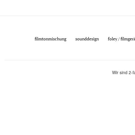
filmtonmischung
sounddesign
foley / filmge
Wir sind 2-