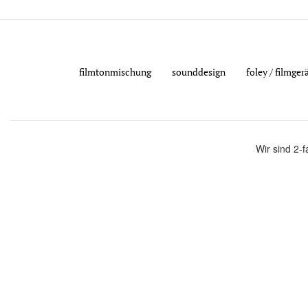
filmtonmischung
sounddesign
foley / filmge
Wir sind 2-