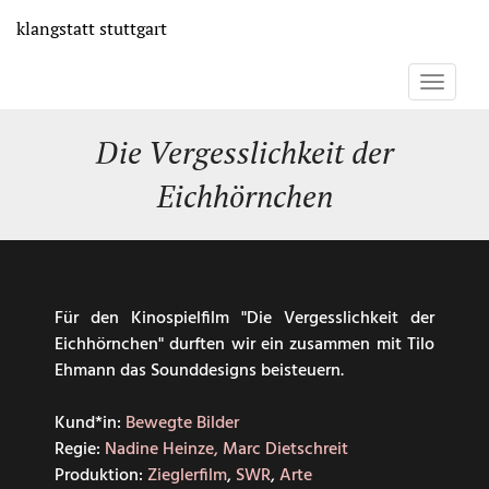
Direkt
klangstatt
stuttgart
zum
Inhalt
Toggle
navigati
Die Vergesslichkeit der
Eichhörnchen
Für den Kinospielfilm "Die Vergesslichkeit der
Eichhörnchen" durften wir ein zusammen mit Tilo
Ehmann das Sounddesigns beisteuern.
Kund*in:
Bewegte Bilder
Regie:
Nadine Heinze, Marc Dietschreit
Produktion:
Zieglerfilm
,
SWR
,
Arte