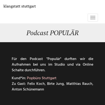
Direkt
klangstatt
stuttgart
zum
Inhalt
Toggle
navigati
Podcast POPULÄR
Für den Podcast "Populär" durften wir die
Aufnahmen bei uns im Studio und via Online
Schalte durchführen.
Kund*in:
P
opbüro Stuttgart
Zu Gast: Felix Koch, Birte Jung, Matthias Rauch,
Anton Schünemann